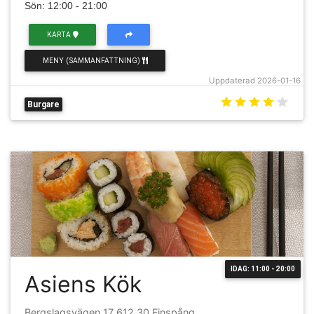
Sön: 12:00 - 21:00
KARTA
MENY (SAMMANFATTNING)
Uppdaterad 2026-01-16
Burgare
IDAG: 11:00 - 20:00
Asiens Kök
Bergslagsvägen 17 612 30 Finspång