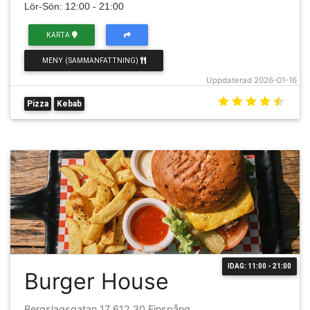
Lör-Sön: 12:00 - 21:00
KARTA
MENY (SAMMANFATTNING)
Uppdaterad 2026-01-16
Pizza
Kebab
IDAG: 11:00 - 21:00
Burger House
Bergslagsgatan 17 612 30 Finspång