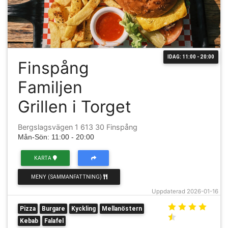
IDAG: 11:00 - 20:00
Finspång
Familjen
Grillen i Torget
Bergslagsvägen 1 613 30 Finspång
Mån-Sön: 11:00 - 20:00
KARTA
MENY (SAMMANFATTNING)
Uppdaterad 2026-01-16
Pizza
Burgare
Kyckling
Mellanöstern
Kebab
Falafel