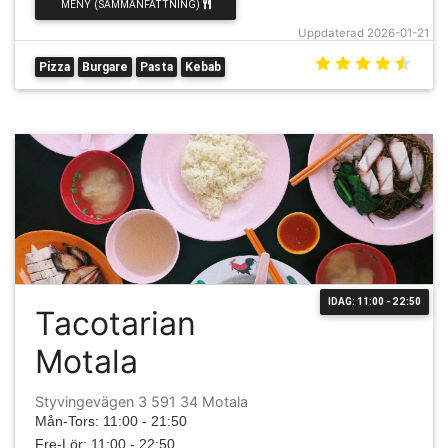
MENY (SAMMANFATTNING)
Uppdaterad 2026-01-21
Pizza
Burgare
Pasta
Kebab
IDAG: 11:00 - 22:50
Tacotarian
Motala
Styvingevägen 3 591 34 Motala
Mån-Tors: 11:00 - 21:50
Fre-Lör: 11:00 - 22:50