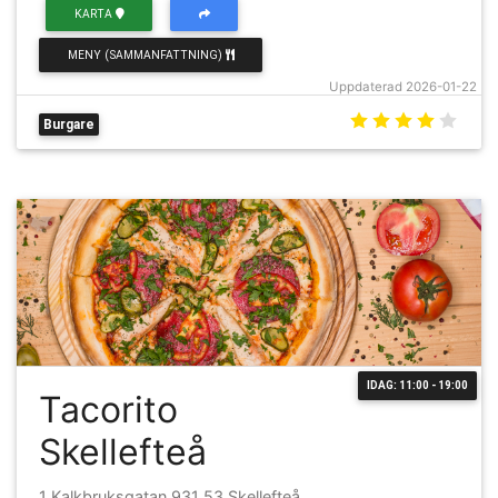
KARTA
MENY (SAMMANFATTNING)
Uppdaterad 2026-01-22
Burgare
IDAG: 11:00 - 19:00
Tacorito
Skellefteå
1 Kalkbruksgatan 931 53 Skellefteå