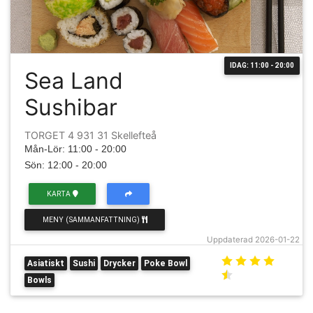
IDAG: 11:00 - 20:00
Sea Land
Sushibar
TORGET 4 931 31 Skellefteå
Mån-Lör: 11:00 - 20:00
Sön: 12:00 - 20:00
KARTA
MENY (SAMMANFATTNING)
Uppdaterad 2026-01-22
Asiatiskt
Sushi
Drycker
Poke Bowl
Bowls