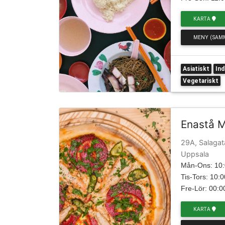
KARTA
MENY (SAM
Asiatiskt
Ind
Vegetariskt
Enastå 
29A, Salagat
Uppsala
Mån-Ons: 10:
Tis-Tors: 10:0
Fre-Lör: 00:0
KARTA