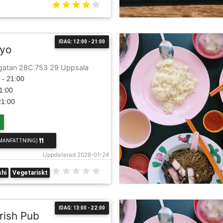
IDAG: 12:00 - 21:00
iyo
gatan 28C 753 29 Uppsala
 - 21:00
21:00
21:00
MANFATTNING)
Uppdaterad 2026-01-24
hi
Vegetariskt
IDAG: 13:00 - 22:00
Irish Pub