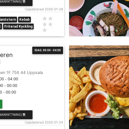
MANFATTNING)
Uppdaterad 2026-01-28
lanöstern
Kebab
t
Friterad Kyckling
IDAG: 00:00 - 04:00
eren
l
gen 1F 756 44 Uppsala
00 - 04:00
0 - 00:00
0 - 00:00
MANFATTNING)
Uppdaterad 2026-01-24