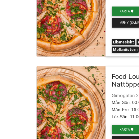
KARTA
MENY (SAM
Libanesiskt
Mellanöstern
Food Lo
Nattöpp
Gimogatan 2
Mån-Sön: 00:
Mån-Fre: 16:0
Lör-Sön: 11:0
KARTA