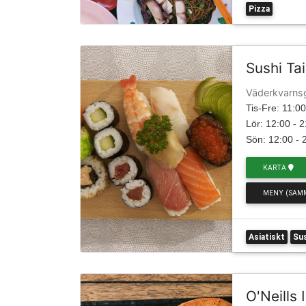
Pizza
Sushi Ta
Väderkvarns
Tis-Fre: 11:00
Lör: 12:00 - 
Sön: 12:00 - 
KARTA
MENY (SAM
Asiatiskt
Sus
O'Neills 