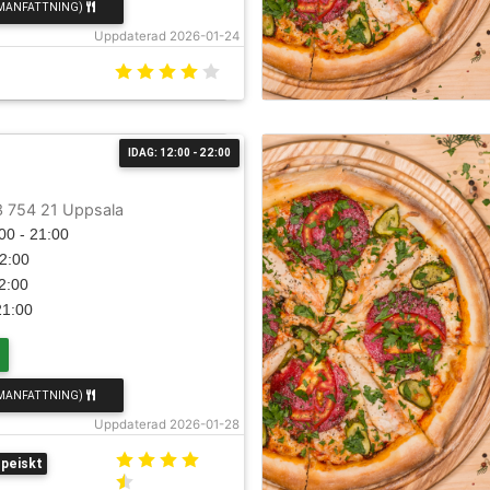
MANFATTNING)
Uppdaterad 2026-01-24
IDAG: 12:00 - 22:00
d
3 754 21 Uppsala
00 - 21:00
22:00
22:00
21:00
MANFATTNING)
Uppdaterad 2026-01-28
peiskt