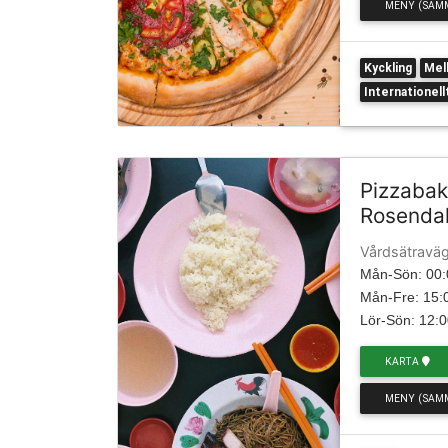
MENY (SAM
Kyckling
Mel
Internationell
Pizzabak
Rosenda
Vårdsätravä
Mån-Sön: 00:
Mån-Fre: 15:0
Lör-Sön: 12:0
KARTA
MENY (SAM