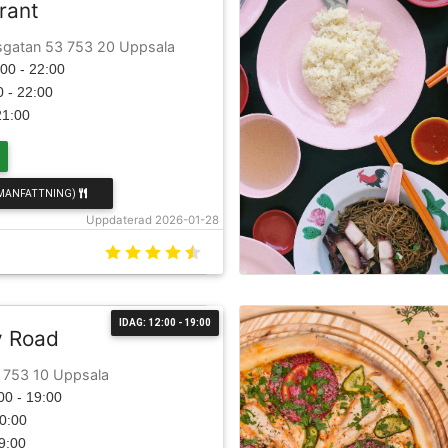
rant
sgatan 53 753 20 Uppsala
00 - 22:00
0 - 22:00
21:00
MANFATTNING)
Uppdaterad 2026-01-28
IDAG: 12:00 - 19:00
y Road
g 753 10 Uppsala
00 - 19:00
20:00
19:00