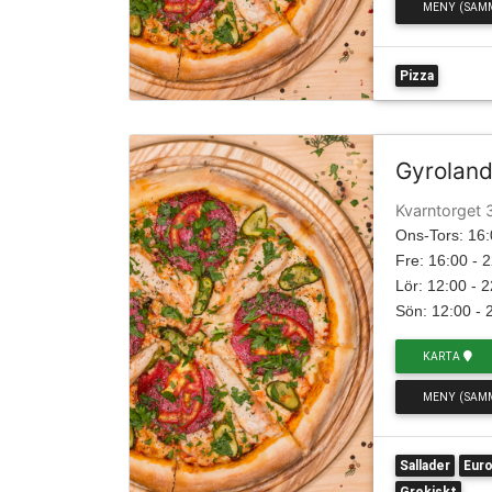
MENY (SAM
Pizza
Gyrolan
Kvarntorget 
Ons-Tors: 16:
Fre: 16:00 - 
Lör: 12:00 - 
Sön: 12:00 - 
KARTA
MENY (SAM
Sallader
Euro
Grekiskt