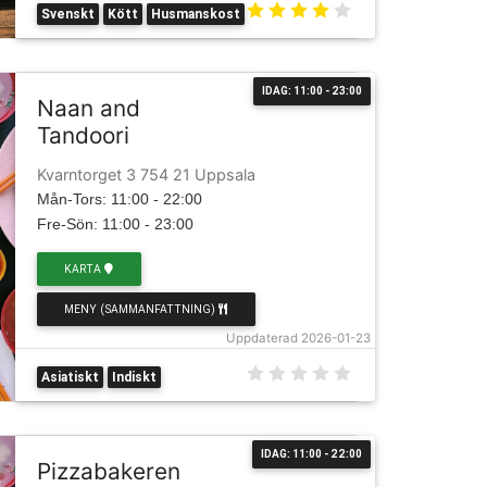
Svenskt
Kött
Husmanskost
IDAG: 11:00 - 23:00
Naan and
Tandoori
Kvarntorget 3 754 21 Uppsala
Mån-Tors: 11:00 - 22:00
Fre-Sön: 11:00 - 23:00
KARTA
MENY (SAMMANFATTNING)
Uppdaterad 2026-01-23
Asiatiskt
Indiskt
IDAG: 11:00 - 22:00
Pizzabakeren