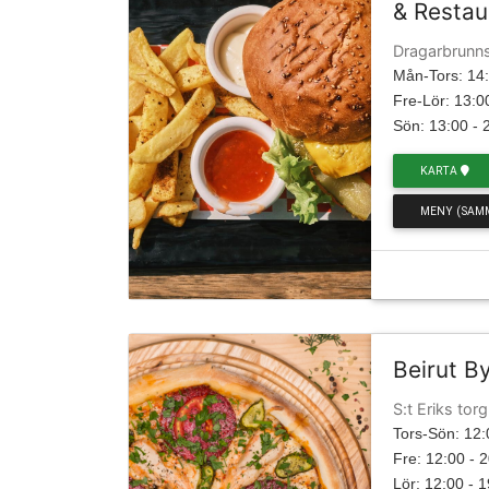
& Restau
Dragarbrunn
Mån-Tors: 14:
Fre-Lör: 13:0
Sön: 13:00 - 
KARTA
MENY (SAM
Beirut B
S:t Eriks tor
Tors-Sön: 12:
Fre: 12:00 - 
Lör: 12:00 - 