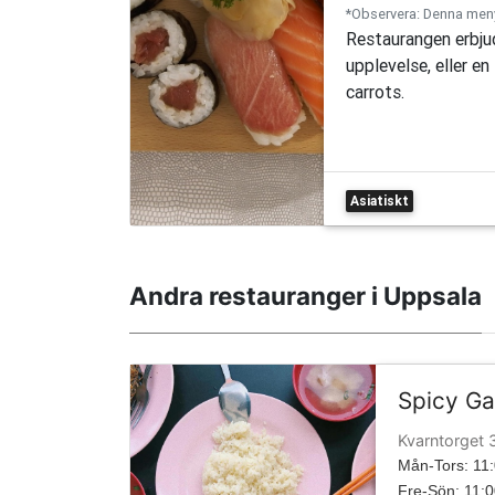
*Observera: Denna menyb
Restaurangen erbju
upplevelse, eller e
carrots.
Asiatiskt
Andra restauranger i Uppsala
Spicy G
Kvarntorget 
Mån-Tors: 11:
Fre-Sön: 11:0