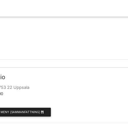
io
753 22 Uppsala
00
MENY (SAMMANFATTNING)