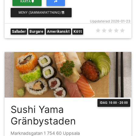
KARTA
MENY (SAMMANFATTNING)
Uppdaterad 2026-01-23
Sallader
Burgare
Amerikanskt
Kött
IDAG: 10:00 - 20:00
Sushi Yama
Gränbystaden
Marknadsgatan 1 754 60 Uppsala