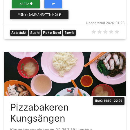
KARTA
MENY (SAMMANFATTNING)
Uppdaterad 2026-01-23
Asiatiskt
Sushi
Poke Bowl
Bowls
IDAG: 10:00 - 22:00
Pizzabakeren
Kungsängen
Kungsängsesplanaden 22 753 18 Uppsala