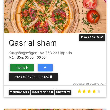
IDAG: 00:00 - 00:00
Qasr al sham
Kungsängsvägen 18A 753 23 Uppsala
Mån-Sön: 00:00 - 00:00
KARTA
MENY (SAMMANFATTNING)
Uppdaterad 2026-01-24
Mellanöstern
Internationellt
Shawarma