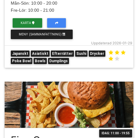
Mån-Sön: 10:00 - 20:00
Fre-Lör: 10:00 - 21:00
KARTA
MENY (SAMMANFATTNING)
Uppdaterad 2026-01-29
Japanskt
Asiatiskt
Efterrätter
Sushi
Drycker
Poke Bowl
Bowls
Dumplings
IDAG: 11:00 - 19:55