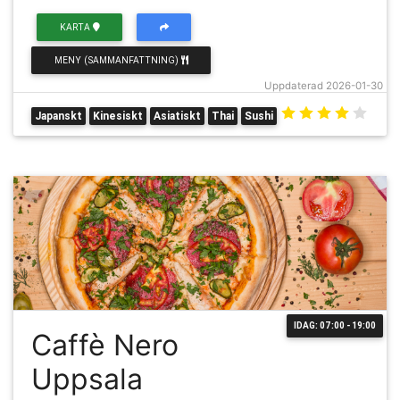
KARTA
MENY (SAMMANFATTNING)
Uppdaterad 2026-01-30
Japanskt
Kinesiskt
Asiatiskt
Thai
Sushi
IDAG: 07:00 - 19:00
Caffè Nero
Uppsala