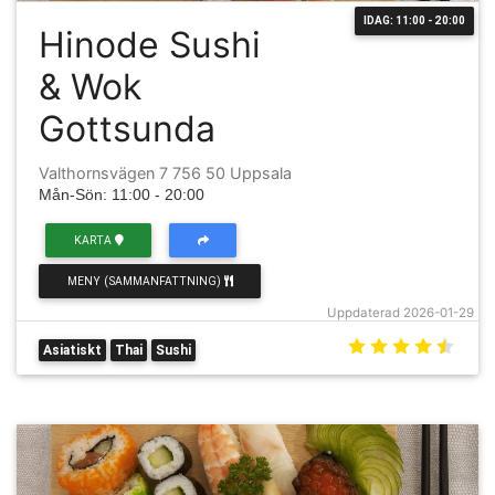
IDAG: 11:00 - 20:00
Hinode Sushi
& Wok
Gottsunda
Valthornsvägen 7 756 50 Uppsala
Mån-Sön: 11:00 - 20:00
KARTA
MENY (SAMMANFATTNING)
Uppdaterad 2026-01-29
Asiatiskt
Thai
Sushi