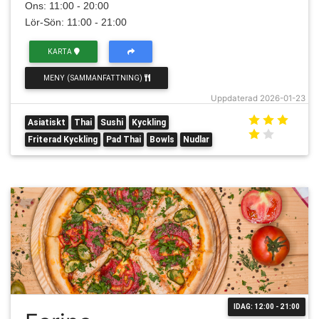
Ons: 11:00 - 20:00
Lör-Sön: 11:00 - 21:00
KARTA
MENY (SAMMANFATTNING)
Uppdaterad 2026-01-23
Asiatiskt
Thai
Sushi
Kyckling
Friterad Kyckling
Pad Thai
Bowls
Nudlar
IDAG: 12:00 - 21:00