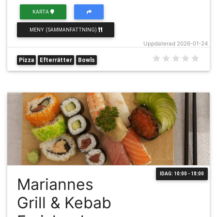
KARTA
MENY (SAMMANFATTNING)
Uppdaterad 2026-01-24
Pizza
Efterrätter
Bowls
IDAG: 10:00 - 18:00
Mariannes
Grill & Kebab