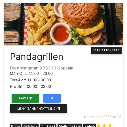
IDAG: 11:00 - 00:00
Pandagrillen
Drottninggatan 9 753 10 Uppsala
Mån-Ons: 11:00 - 20:00
Tors-Lör: 11:00 - 00:00
Fre-Sön: 00:00 - 03:00
KARTA
MENY (SAMMANFATTNING)
Uppdaterad 2026-01-23
Pizza
Gatukök
Turkiskt
Mellanöstern
Kebab