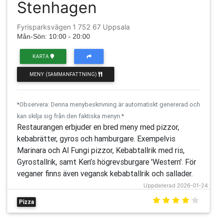
Stenhagen
Fyrisparksvägen 1 752 67 Uppsala
Mån-Sön: 10:00 - 20:00
KARTA
MENY (SAMMANFATTNING)
*Observera: Denna menybeskrivning är automatiskt genererad och
kan skilja sig från den faktiska menyn.*
Restaurangen erbjuder en bred meny med pizzor,
kebabrätter, gyros och hamburgare. Exempelvis
Marinara och Al Fungi pizzor, Kebabtallrik med ris,
Gyrostallrik, samt Ken’s högrevsburgare 'Western'. För
veganer finns även vegansk kebabtallrik och sallader.
Uppdaterad 2026-01-24
Pizza