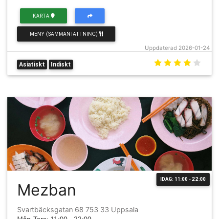
KARTA
MENY (SAMMANFATTNING)
Uppdaterad 2026-01-24
Asiatiskt
Indiskt
IDAG: 11:00 - 22:00
Mezban
Svartbäcksgatan 68 753 33 Uppsala